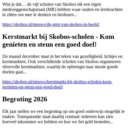
Wist je dat… de vijf scholen van Skobos elk een eigen
medezeggenschapsraad (MR) hebben waar ouders en leerkrachten
in zitten om mee te denken en beslissen...
https://skobos.nl/nieuws/de-gmr-van-skobos-in-beeld/
Kerstmarkt bij Skobos-scholen - Kom
genieten en steun een goed doel!
De maand december staat in het teken van gezelligheid, lichtjes en
kerstmarkten. Ook verschillende scholen van Skobos organiseren
sfeervolle kerstmarkten, waarbij de opbrengst naar mooie goede
doelen gaat...
https://skobos.nl/nieuws/kerstmarkt-bij-skobos-scholen-kom-
genieten-en-steun-een-goed-doel/
Begroting 2026
Elk jaar stellen we een begroting op om goed onderwijs mogelijk te
maken. Transparantie staat daarbij centraal: iedereen kan zien
hoeveel inkomsten we hebben en hoe we het geld besteden...