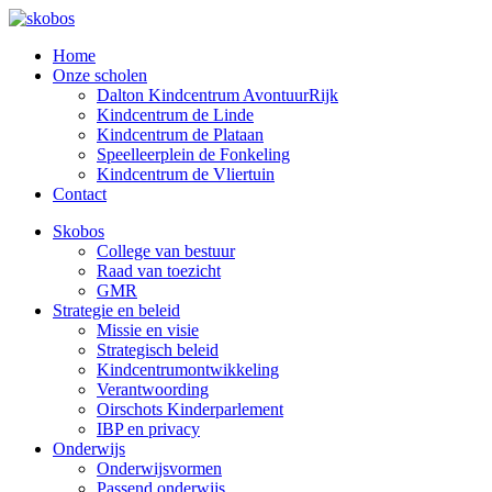
Home
Onze scholen
Dalton Kindcentrum AvontuurRijk
Kindcentrum de Linde
Kindcentrum de Plataan
Speelleerplein de Fonkeling
Kindcentrum de Vliertuin
Contact
Skobos
College van bestuur
Raad van toezicht
GMR
Strategie en beleid
Missie en visie
Strategisch beleid
Kindcentrumontwikkeling
Verantwoording
Oirschots Kinderparlement
IBP en privacy
Onderwijs
Onderwijsvormen
Passend onderwijs