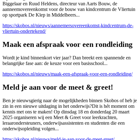
Biggelaar en Ruud Heldens, directeur van Aarts Bouw, de
aanneemovereenkomst voor de bouw van kindcentrum de Vliertuin
op sportpark De Klep in Middelbeers...
https://skobos.nl/nieuws/aannemersovereenkomst-kindcentrum-de-
vliertuin-ondertekend/
Maak een afspraak voor een rondleiding
Wordt je kind binnenkort vier jaar? Dan breekt een spannende en
belangrijke fase aan: de keuze voor een basisschool...
https://skobos.nl/nieuws/maak-een-afspraak-voor-een-rondleiding/
Meld je aan voor de meet & greet!
Ben je nieuwsgierig naar de mogelijkheden binnen Skobos of heb je
zin in een nieuwe uitdaging in het onderwijs?Dit is hét moment om
kennis met ons te maken! Op dinsdag 18 en donderdag 20 maart
2025 organiseren wij een Meet & Greet voor leerkrachten,
leraarondersteuners, onderwijsassistenten en studenten die een
onderwijsopleiding volgen...
https://skobos.nl/nieuws/meld-je-aan-voor-de-meet-greet/