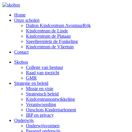
Home
Onze scholen
Dalton Kindcentrum AvontuurRijk
Kindcentrum de Linde
Kindcentrum de Plataan
Speelleerplein de Fonkeling
Kindcentrum de Vliertuin
Contact
Skobos
College van bestuur
Raad van toezicht
GMR
Strategie en beleid
Missie en visie
Strategisch beleid
Kindcentrumontwikkeling
Verantwoording
Oirschots Kinderparlement
IBP en privacy
Onderwijs
Onderwijsvormen
Passend onderwijs