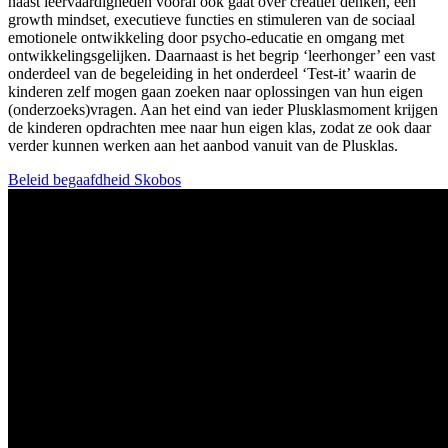
naast leervaardigheden vooral ook gaat over creatief denken, een
growth mindset, executieve functies en stimuleren van de sociaal
emotionele ontwikkeling door psycho-educatie en omgang met
ontwikkelingsgelijken. Daarnaast is het begrip ‘leerhonger’ een vast
onderdeel van de begeleiding in het onderdeel ‘Test-it’ waarin de
kinderen zelf mogen gaan zoeken naar oplossingen van hun eigen
(onderzoeks)vragen. Aan het eind van ieder Plusklasmoment krijgen
de kinderen opdrachten mee naar hun eigen klas, zodat ze ook daar
verder kunnen werken aan het aanbod vanuit van de Plusklas.
Beleid begaafdheid Skobos