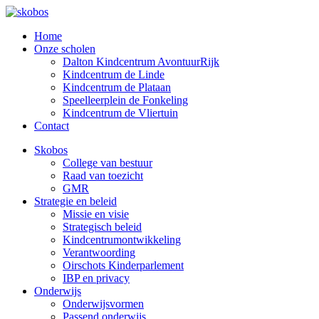
Home
Onze scholen
Dalton Kindcentrum AvontuurRijk
Kindcentrum de Linde
Kindcentrum de Plataan
Speelleerplein de Fonkeling
Kindcentrum de Vliertuin
Contact
Skobos
College van bestuur
Raad van toezicht
GMR
Strategie en beleid
Missie en visie
Strategisch beleid
Kindcentrumontwikkeling
Verantwoording
Oirschots Kinderparlement
IBP en privacy
Onderwijs
Onderwijsvormen
Passend onderwijs