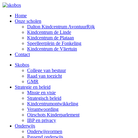
Home
Onze scholen
Dalton Kindcentrum AvontuurRijk
Kindcentrum de Linde
Kindcentrum de Plataan
Speelleerplein de Fonkeling
Kindcentrum de Vliertuin
Contact
Skobos
College van bestuur
Raad van toezicht
GMR
Strategie en beleid
Missie en visie
Strategisch beleid
Kindcentrumontwikkeling
Verantwoording
Oirschots Kinderparlement
IBP en privacy
Onderwijs
Onderwijsvormen
Passend onderwijs