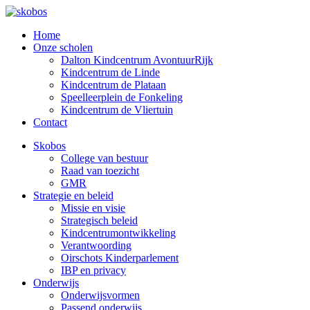
Home
Onze scholen
Dalton Kindcentrum AvontuurRijk
Kindcentrum de Linde
Kindcentrum de Plataan
Speelleerplein de Fonkeling
Kindcentrum de Vliertuin
Contact
Skobos
College van bestuur
Raad van toezicht
GMR
Strategie en beleid
Missie en visie
Strategisch beleid
Kindcentrumontwikkeling
Verantwoording
Oirschots Kinderparlement
IBP en privacy
Onderwijs
Onderwijsvormen
Passend onderwijs