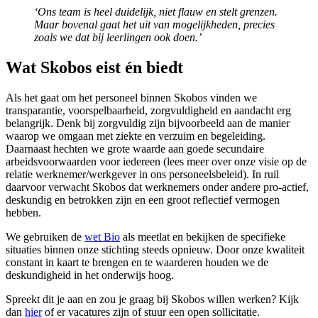
‘Ons team is heel duidelijk, niet flauw en stelt grenzen.
Maar bovenal gaat het uit van mogelijkheden, precies
zoals we dat bij leerlingen ook doen.’
Wat Skobos eist én biedt
Als het gaat om het personeel binnen Skobos vinden we
transparantie, voorspelbaarheid, zorgvuldigheid en aandacht erg
belangrijk. Denk bij zorgvuldig zijn bijvoorbeeld aan de manier
waarop we omgaan met ziekte en verzuim en begeleiding.
Daarnaast hechten we grote waarde aan goede secundaire
arbeidsvoorwaarden voor iedereen (lees meer over onze visie op de
relatie werknemer/werkgever in ons personeelsbeleid). In ruil
daarvoor verwacht Skobos dat werknemers onder andere pro-actief,
deskundig en betrokken zijn en een groot reflectief vermogen
hebben.
We gebruiken de
wet Bio
als meetlat en bekijken de specifieke
situaties binnen onze stichting steeds opnieuw. Door onze kwaliteit
constant in kaart te brengen en te waarderen houden we de
deskundigheid in het onderwijs hoog.
Spreekt dit je aan en zou je graag bij Skobos willen werken? Kijk
dan
hier
of er vacatures zijn of stuur een open sollicitatie.