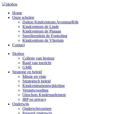
Home
Onze scholen
Dalton Kindcentrum AvontuurRijk
Kindcentrum de Linde
Kindcentrum de Plataan
Speelleerplein de Fonkeling
Kindcentrum de Vliertuin
Contact
Skobos
College van bestuur
Raad van toezicht
GMR
Strategie en beleid
Missie en visie
Strategisch beleid
Kindcentrumontwikkeling
Verantwoording
Oirschots Kinderparlement
IBP en privacy
Onderwijs
Onderwijsvormen
Passend onderwijs