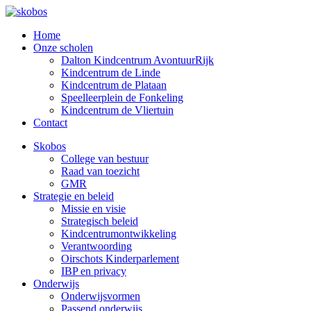
Home
Onze scholen
Dalton Kindcentrum AvontuurRijk
Kindcentrum de Linde
Kindcentrum de Plataan
Speelleerplein de Fonkeling
Kindcentrum de Vliertuin
Contact
Skobos
College van bestuur
Raad van toezicht
GMR
Strategie en beleid
Missie en visie
Strategisch beleid
Kindcentrumontwikkeling
Verantwoording
Oirschots Kinderparlement
IBP en privacy
Onderwijs
Onderwijsvormen
Passend onderwijs