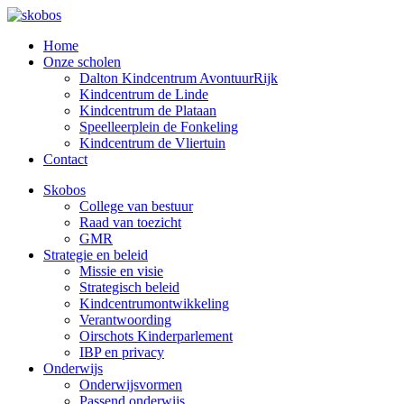
Home
Onze scholen
Dalton Kindcentrum AvontuurRijk
Kindcentrum de Linde
Kindcentrum de Plataan
Speelleerplein de Fonkeling
Kindcentrum de Vliertuin
Contact
Skobos
College van bestuur
Raad van toezicht
GMR
Strategie en beleid
Missie en visie
Strategisch beleid
Kindcentrumontwikkeling
Verantwoording
Oirschots Kinderparlement
IBP en privacy
Onderwijs
Onderwijsvormen
Passend onderwijs