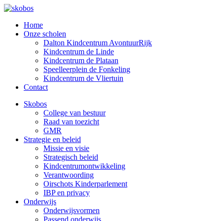
Home
Onze scholen
Dalton Kindcentrum AvontuurRijk
Kindcentrum de Linde
Kindcentrum de Plataan
Speelleerplein de Fonkeling
Kindcentrum de Vliertuin
Contact
Skobos
College van bestuur
Raad van toezicht
GMR
Strategie en beleid
Missie en visie
Strategisch beleid
Kindcentrumontwikkeling
Verantwoording
Oirschots Kinderparlement
IBP en privacy
Onderwijs
Onderwijsvormen
Passend onderwijs