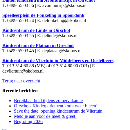
Dalton Kindcentrum AvontuurRijk in Oirschot
T. 0499 55 03 56 | E. avontuurrijk@skobos.nl
Speelleerplein de Fonkeling in Spoordonk
T. 0499 55 03 24 | E. defonkeling@skobos.nl
Kindcentrum de Linde in Oirschot
T. 0499 55 03 55 | E. delinde@skobos.nl
Kindcentrum de Plataan in Oirschot
T. 0499 55 03 45 | E. deplataan@skobos.nl
Kindcentrum de Vliertuin in Middelbeers en Oostelbeers
T. 013 514 60 88 (MB) of 013 514 60 90 (OB) | E.
devliertuin@skobos.nl
Terug naar overzicht
Recente berichten
Bereikbaarheid tijdens zomervakantie
Oirschots Kinderparlement komt weer bijeen!
Save the date: opening kindcentrum de Vliertuin
Meld je aan voor de meet & greet!
Begroting 2026