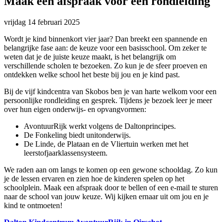
Maak een afspraak voor een rondleiding
vrijdag
14 februari 2025
Wordt je kind binnenkort vier jaar? Dan breekt een spannende en
belangrijke fase aan: de keuze voor een basisschool. Om zeker te
weten dat je de juiste keuze maakt, is het belangrijk om
verschillende scholen te bezoeken. Zo kun je de sfeer proeven en
ontdekken welke school het beste bij jou en je kind past.
Bij de vijf kindcentra van Skobos ben je van harte welkom voor een
persoonlijke rondleiding en gesprek. Tijdens je bezoek leer je meer
over hun eigen onderwijs- en opvangvormen:
AvontuurRijk werkt volgens de Daltonprincipes.
De Fonkeling biedt unitonderwijs.
De Linde, de Plataan en de Vliertuin werken met het
leerstofjaarklassensysteem.
We raden aan om langs te komen op een gewone schooldag. Zo kun
je de lessen ervaren en zien hoe de kinderen spelen op het
schoolplein. Maak een afspraak door te bellen of een e-mail te sturen
naar de school van jouw keuze. Wij kijken ernaar uit om jou en je
kind te ontmoeten!