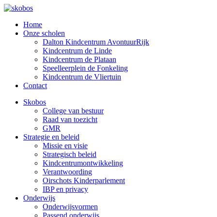
Home
Onze scholen
Dalton Kindcentrum AvontuurRijk
Kindcentrum de Linde
Kindcentrum de Plataan
Speelleerplein de Fonkeling
Kindcentrum de Vliertuin
Contact
Skobos
College van bestuur
Raad van toezicht
GMR
Strategie en beleid
Missie en visie
Strategisch beleid
Kindcentrumontwikkeling
Verantwoording
Oirschots Kinderparlement
IBP en privacy
Onderwijs
Onderwijsvormen
Passend onderwijs