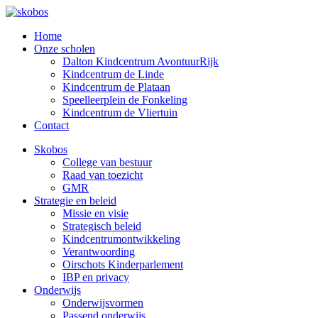
Home
Onze scholen
Dalton Kindcentrum AvontuurRijk
Kindcentrum de Linde
Kindcentrum de Plataan
Speelleerplein de Fonkeling
Kindcentrum de Vliertuin
Contact
Skobos
College van bestuur
Raad van toezicht
GMR
Strategie en beleid
Missie en visie
Strategisch beleid
Kindcentrumontwikkeling
Verantwoording
Oirschots Kinderparlement
IBP en privacy
Onderwijs
Onderwijsvormen
Passend onderwijs