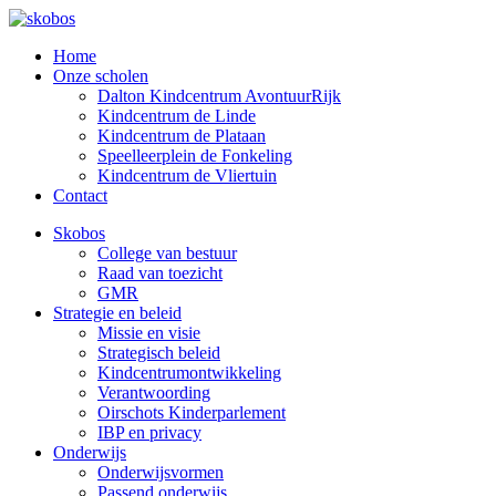
Home
Onze scholen
Dalton Kindcentrum AvontuurRijk
Kindcentrum de Linde
Kindcentrum de Plataan
Speelleerplein de Fonkeling
Kindcentrum de Vliertuin
Contact
Skobos
College van bestuur
Raad van toezicht
GMR
Strategie en beleid
Missie en visie
Strategisch beleid
Kindcentrumontwikkeling
Verantwoording
Oirschots Kinderparlement
IBP en privacy
Onderwijs
Onderwijsvormen
Passend onderwijs